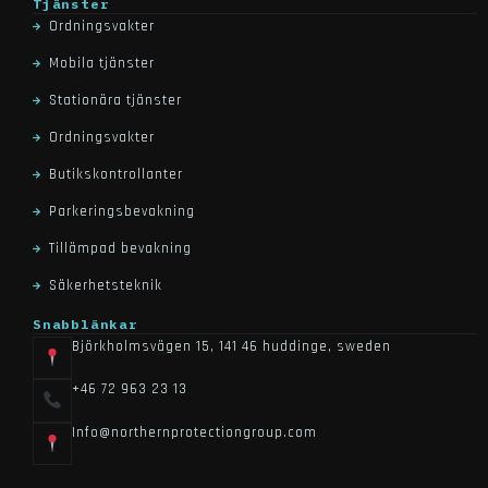
tjänster
ordningsvakter
mobila tjänster
stationära tjänster
ordningsvakter
butikskontrollanter
parkeringsbevakning
tillämpad bevakning
säkerhetsteknik
snabblänkar
björkholmsvägen 15, 141 46 huddinge, sweden
+46 72 963 23 13
info@northernprotectiongroup.com