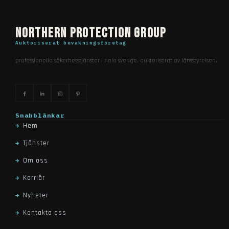
northern protection group
auktoriserat bevakningsföretag
professionella säkerhetstjänster i hela sverige. auktoriserat av länsstyrelsen.
snabblänkar
hem
tjänster
om oss
karriär
nyheter
kontakta oss