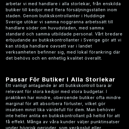
arbetar vi med handlare i alla storlekar, från enskilda
butiker till kedjor med flera försäljningsställen inom
staden. Genom butikskontrollanter i Huddinge
Sverige utökar vi samma noggranna arbetssätt till
handlare söder om huvudstaden, med samma
standard och samma utbildade personal. Vårt bredare
erbjudande av butikskontrollanter i Sverige gör att vi
kan stödja handlare oavsett var i landet
verksamheten befinner sig, med lokal förankring där
det behövs och en enhetlig kvalitet överallt.
Passar För Butiker I Alla Storlekar
Ett vanligt antagande är att butikskontroll bara är
relevant för stora kedjor med stora budgetar. I
praktiken har mindre, oberoende butiker ofta mindre
marginal för att absorbera förluster, vilket gör
insatsen minst lika värdefull för dem. Man behöver
inte heller anlita en butikskontrollant på heltid för att
få effekt. Många av våra kunder väljer punktinsatser
under högrisk perioder, som veckoslut eller