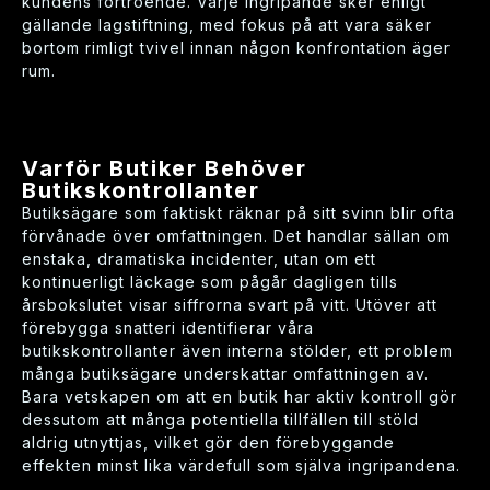
kundens förtroende. Varje ingripande sker enligt
gällande lagstiftning, med fokus på att vara säker
bortom rimligt tvivel innan någon konfrontation äger
rum.
Varför Butiker Behöver
Butikskontrollanter
Butiksägare som faktiskt räknar på sitt svinn blir ofta
förvånade över omfattningen. Det handlar sällan om
enstaka, dramatiska incidenter, utan om ett
kontinuerligt läckage som pågår dagligen tills
årsbokslutet visar siffrorna svart på vitt. Utöver att
förebygga snatteri identifierar våra
butikskontrollanter även interna stölder, ett problem
många butiksägare underskattar omfattningen av.
Bara vetskapen om att en butik har aktiv kontroll gör
dessutom att många potentiella tillfällen till stöld
aldrig utnyttjas, vilket gör den förebyggande
effekten minst lika värdefull som själva ingripandena.