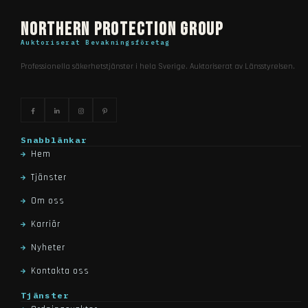
Northern Protection Group
Auktoriserat Bevakningsföretag
Professionella säkerhetstjänster i hela Sverige. Auktoriserat av Länsstyrelsen.
Snabblänkar
Hem
Tjänster
Om oss
Karriär
Nyheter
Kontakta oss
Tjänster