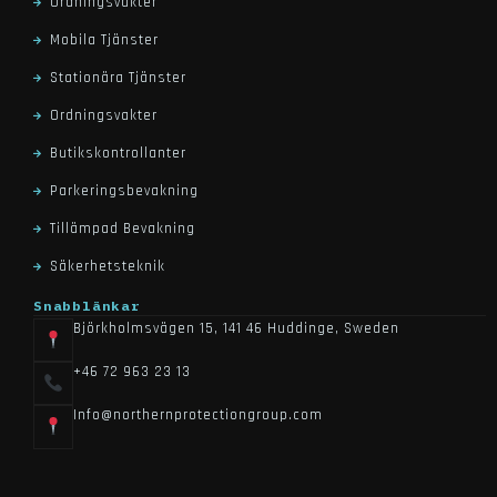
Ordningsvakter
Mobila Tjänster
Stationära Tjänster
Ordningsvakter
Butikskontrollanter
Parkeringsbevakning
Tillämpad Bevakning
Säkerhetsteknik
Snabblänkar
Björkholmsvägen 15, 141 46 Huddinge, Sweden
+46 72 963 23 13
Info@northernprotectiongroup.com