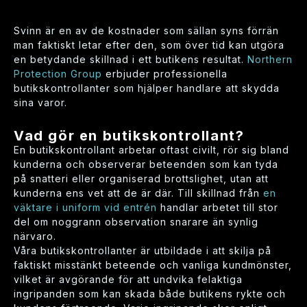
Svinn är en av de kostnader som sällan syns förrän
man faktiskt letar efter den, som över tid kan utgöra
en betydande skillnad i ett butikens resultat.
Northern
Protection Group
erbjuder professionella
butikskontrollanter som hjälper handlare att skydda
sina varor.
Vad gör en butikskontrollant?
En butikskontrollant arbetar oftast civilt, rör sig bland
kunderna och observerar beteenden som kan tyda
på snatteri eller organiserad brottslighet, utan att
kunderna ens vet att de är där. Till skillnad från
en
väktare i uniform vid entrén
handlar arbetet till stor
del om noggrann observation snarare än synlig
närvaro.
Våra butikskontrollanter är utbildade i att skilja på
faktiskt misstänkt beteende och vanliga kundmönster,
vilket är avgörande för att undvika felaktiga
ingripanden som kan skada både butikens rykte och