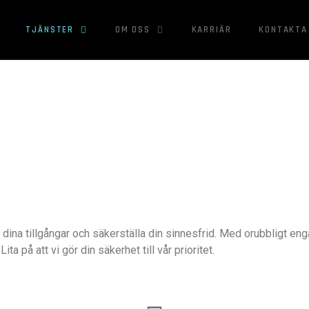
TJÄNSTER
OM OSS
KARRIÄR
KONTAKTA
dina tillgångar och säkerställa din sinnesfrid. Med orubbligt en
 på att vi gör din säkerhet till vår prioritet.