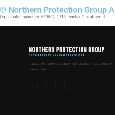
© Northern Protection Group 
Organisationsnummer: 559502-2715. Innehar F-skattsedel
Northern Protection Group
Auktoriserat Bevakningsföretag
Professionella säkerhetstjänster i hela Sverige. Auktoriserat av
Länsstyrelsen.