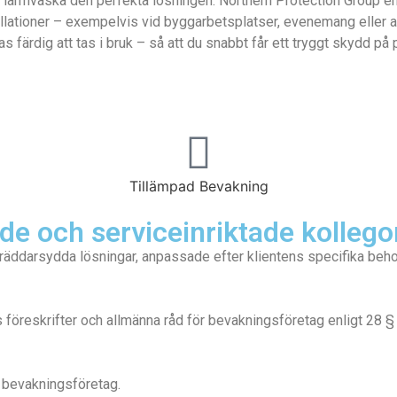
 vår larmväska den perfekta lösningen. Northern Protection Group 
stallationer – exempelvis vid byggarbetsplatser, evenemang eller 
färdig att tas i bruk – så att du snabbt får ett tryggt skydd på p
Tillämpad Bevakning
e och serviceinriktade kollego
räddarsydda lösningar, anpassade efter klientens specifika beho
 föreskrifter och allmänna råd för bevakningsföretag enligt 28
e bevakningsföretag.