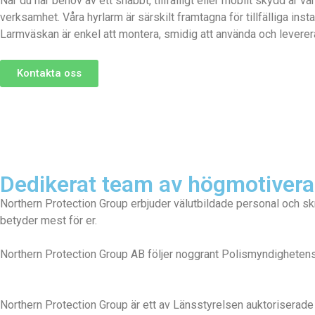
När du har behov av ett snabbt, tillfälligt eller mobilt skydd är
verksamhet. Våra hyrlarm är särskilt framtagna för tillfälliga in
Larmväskan är enkel att montera, smidig att använda och levereras 
Kontakta oss
Dedikerat team av högmotiverad
Northern Protection Group erbjuder välutbildade personal och sk
betyder mest för er.
Northern Protection Group AB följer noggrant Polismyndighetens
Northern Protection Group är ett av Länsstyrelsen auktoriserad