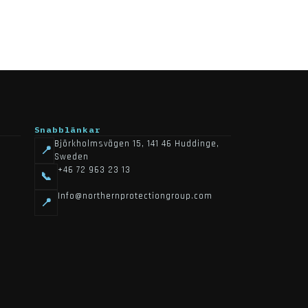
Snabblänkar
Björkholmsvägen 15, 141 46 Huddinge,
📍
Sweden
+46 72 963 23 13
📞
Info@northernprotectiongroup.com
📍