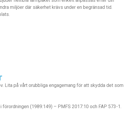
erbjuder flexibla larmpaket som enkelt anpassas efter din
andra miljöer där säkerhet krävs under en begränsad tid.
lats.
r
v. Lita på vårt orubbliga engagemang för att skydda det som
 § i förordningen (1989:149) – PMFS 2017:10 och FAP 573-1.