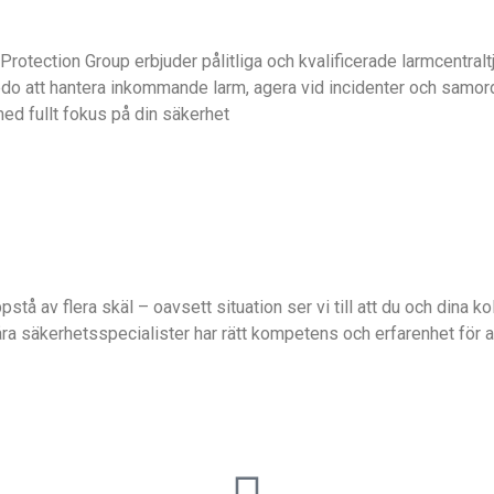
Protection Group erbjuder pålitliga och kvalificerade larmcentra
do att hantera inkommande larm, agera vid incidenter och samordn
med fullt fokus på din säkerhet
stå av flera skäl – oavsett situation ser vi till att du och dina 
Våra säkerhetsspecialister har rätt kompetens och erfarenhet för 