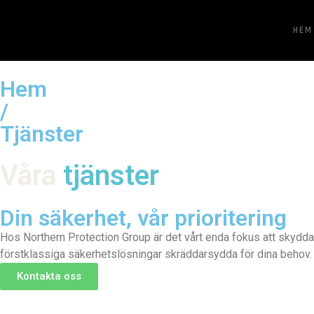
HEM
Hem
/
Tjänster
Våra
tjänster
Din säkerhet, vår prioritering
Hos Northern Protection Group är det vårt enda fokus att skydda 
förstklassiga säkerhetslösningar skräddarsydda för dina behov. Lita
Kontakta oss