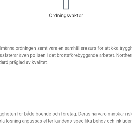
Ordningsvakter
n allmänna ordningen samt vara en samhällsresurs för att öka tryg
sisterar även polisen i det brottsförebyggande arbetet. Norther
dard präglad av kvalitet.
ryggheten för både boende och företag. Deras närvaro minskar ri
exibla lösning anpassas efter kundens specifika behov och inklu