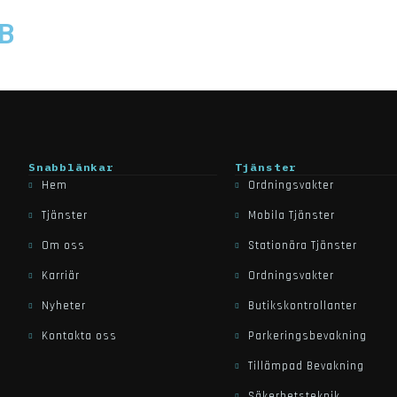
AB
Snabblänkar
Tjänster
Hem
Ordningsvakter
Tjänster
Mobila Tjänster
Om oss
Stationära Tjänster
Karriär
Ordningsvakter
Nyheter
Butikskontrollanter
Kontakta oss
Parkeringsbevakning
Tillämpad Bevakning
Säkerhetsteknik