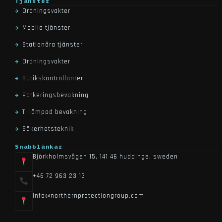
tjänster
ordningsvakter
mobila tjänster
stationära tjänster
ordningsvakter
butikskontrollanter
parkeringsbevakning
tillämpad bevakning
säkerhetsteknik
snabblänkar
björkholmsvägen 15, 141 46 huddinge, sweden
+46 72 963 23 13
info@northernprotectiongroup.com