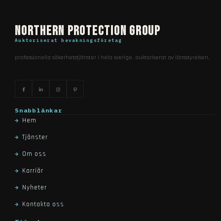
northern protection group
auktoriserat bevakningsföretag
professionella säkerhetstjänster i hela sverige. auktoriserat av länsstyrelsen.
snabblänkar
hem
tjänster
om oss
karriär
nyheter
kontakta oss