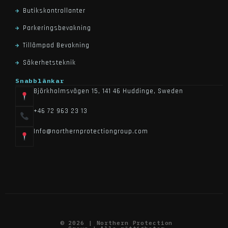
Butikskontrollanter
Parkeringsbevakning
Tillämpad Bevakning
Säkerhetsteknik
Snabblänkar
Björkholmsvägen 15, 141 46 Huddinge, Sweden
+46 72 963 23 13
Info@northernprotectiongroup.com
© 2026 | Northern Protection