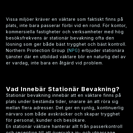
Vissa miljöer kräver en väktare som faktiskt finns på
plats, inte bara passerar förbi vid en rond. För kontor,
kommersiella fastigheter och verksamheter med hög
besöksfrekvens är stationär bevakning ofta den
lösning som ger både bäst trygghet och bäst kontroll.
Northern Protection Group (
NPG
) erbjuder stationära
tjänster där en utbildad väktare blir en naturlig del av
er vardag, inte bara en åtgärd vid problem.
Vad Innebär Stationär Bevakning?
Stationär bevakning innebär att en väktare finns på
plats under bestämda tider, snarare än att röra sig
mellan flera adresser. Det ger en synlig, kontinuerlig
närvaro som både avskräcker och skapar trygghet
för personal, kunder och besökare.
En stationär väktare hanterar allt från passerkontroll
och reception till att övervaka in- och utpassage,