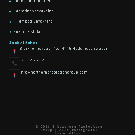
Butikskontrollanter
Parkeringsbevakning
Tillämpad Bevakning
Säkerhetsteknik
Snabblänkar
Björkholmsvägen 15, 141 46 Huddinge, Sweden
+46 72 963 23 13
Info@northernprotectiongroup.com
© 2026 | Northern Protection
Group | Alla rättigheter
förbehållna.