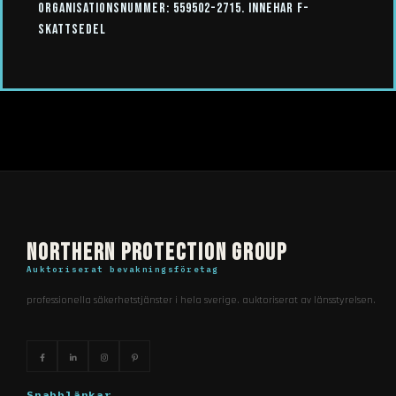
organisationsnummer: 559502-2715. innehar f-
skattsedel
northern protection group
auktoriserat bevakningsföretag
professionella säkerhetstjänster i hela sverige. auktoriserat av länsstyrelsen.
snabblänkar