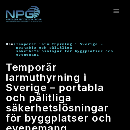
Hem
/
Temporär larmuthyrning i Sverige –
portabla och pålitliga
säkerhetslösningar för byggplatser och
evenemang
Temporär
larmuthyrning i
Sverige – portabla
och pålitliga
säkerhetslösningar
för byggplatser och
evenemang