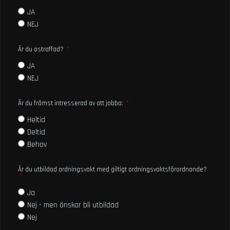
JA
NEJ
Är du ostraffad?
JA
NEJ
Är du främst intresserad av att jobba:
Heltid
Deltid
Behov
Är du utbildad ordningsvakt med giltigt ordningsvaktsförordnande?
Ja
Nej - men önskar bli utbildad
Nej