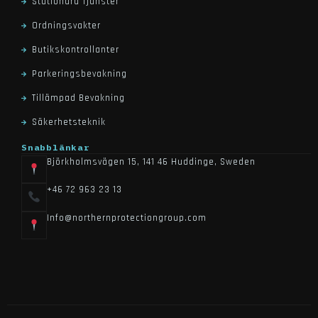
Stationära Tjänster
Ordningsvakter
Butikskontrollanter
Parkeringsbevakning
Tillämpad Bevakning
Säkerhetsteknik
Snabblänkar
Björkholmsvägen 15, 141 46 Huddinge, Sweden
+46 72 963 23 13
Info@northernprotectiongroup.com