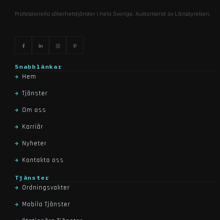
Professionella säkerhetstjänster i hela Sverige. Auktoriserat av Länsstyrelsen.
Snabblänkar
Hem
Tjänster
Om oss
Karriär
Nyheter
Kontakta oss
Tjänster
Ordningsvakter
Mobila Tjänster