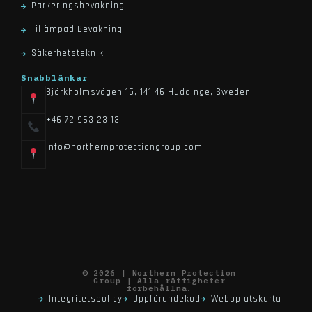
Parkeringsbevakning
Tillämpad Bevakning
Säkerhetsteknik
Snabblänkar
Björkholmsvägen 15, 141 46 Huddinge, Sweden
+46 72 963 23 13
Info@northernprotectiongroup.com
© 2026 | Northern Protection
Group | Alla rättigheter
förbehållna.
Integritetspolicy
Uppförandekod
Webbplatskarta